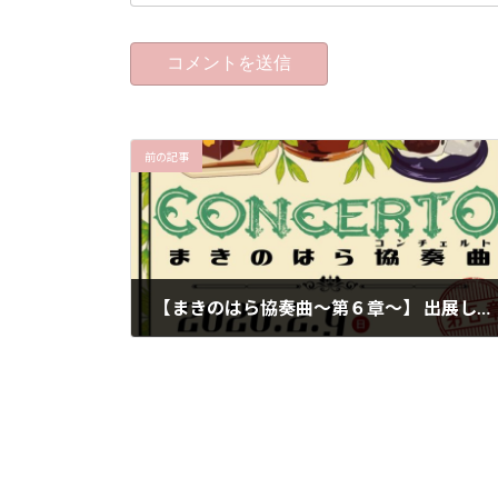
前の記事
【まきのはら協奏曲～第６章～】 出展します！
2020年1月31日