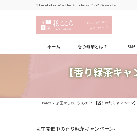
コ
ナ
”Hana-kokochi” ~ The Brand-new "3rd" Green Tea
ン
ビ
テ
ゲ
ン
ー
ツ
シ
へ
ョ
ホーム
香り緑茶とは？
SNS
ス
ン
キ
に
ッ
移
【香り緑茶キャ
プ
動
Index
茶園からのお知らせ
【香り緑茶キャンペーン
現在開催中の香り緑茶キャンペーン。